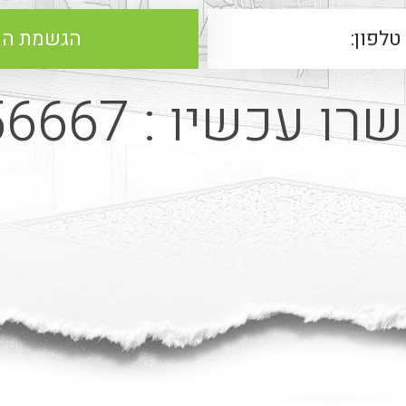
רו עכשיו :
56667