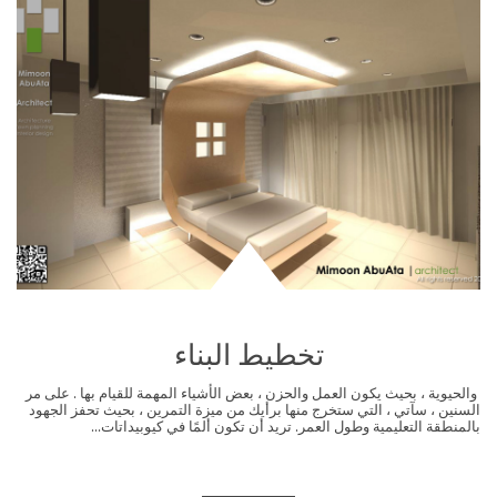
تخطيط البناء
والحيوية ، بحيث يكون العمل والحزن ، بعض الأشياء المهمة للقيام بها . على مر
السنين ، سآتي ، التي ستخرج منها برأيك من ميزة التمرين ، بحيث تحفز الجهود
بالمنطقة التعليمية وطول العمر. تريد أن تكون ألمًا في كيوبيداتات...