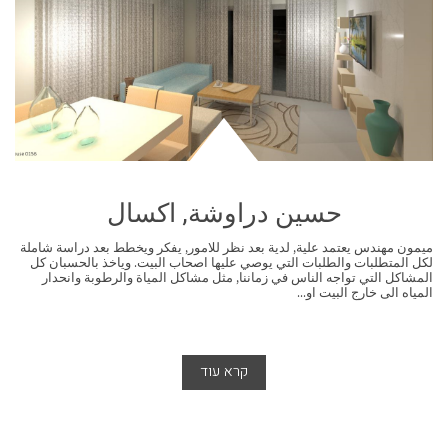
حسين دراوشة, اكسال
ميمون مهندس يعتمد علية, لدية بعد نظر للامور, يفكر ويخطط بعد دراسة شاملة
لكل المتطلبات والطلبات التي يوصي عليها اصحاب البيت. وياخذ بالحسبان كل
المشاكل التي تواجه الناس في زماننا, مثل مشاكل المياة والرطوبة وانحدار
المياه الى خارج البيت او...
קרא עוד