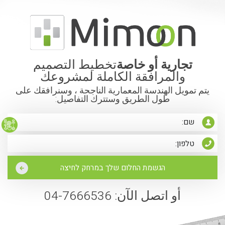
تجارية أو خاصة
تخطيط التصميم
والمرافقة الكاملة لمشروعك
يتم تمويل الهندسة المعمارية الناجحة ، وسنرافقك على
طول الطريق وستترك التفاصيل:
أو اتصل الآن: 7666536-04