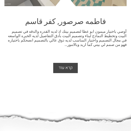
فاطمه صرصور, كفر قاسم
أوصي باختيار ميمون ابو عطا لتصميم بيتك اذ لديه القدره والدقه في تصميم
البيت وتخطيط النماذج لبناء وتصميم البيت بأدق التفاصيل لديه الخبره الواسعه
في مجال التصميم واختيار المناسب لديه ذوق عالي بالتصميم انصحكم باختياره
فهو من صمم لي بيتي كما اريد وبالامور...
קרא עוד