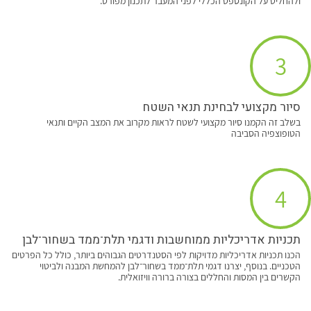
ולהחליט על הקונספט הכללי לפני המעבר לתכנון מפורט.
3
סיור מקצועי לבחינת תנאי השטח
בשלב זה הקמנו סיור מקצועי לשטח לראות מקרוב את המצב הקיים ותנאי
הטופוצפיה הסביבה
4
תכניות אדריכליות ממוחשבות ודגמי תלת־ממד בשחור־לבן
הכנו תכניות אדריכליות מדויקות לפי הסטנדרטים הגבוהים ביותר, כולל כל הפרטים
הטכניים. בנוסף, יצרנו דגמי תלת־ממד בשחור־לבן להמחשת המבנה ולביטוי
הקשרים בין המסות והחללים בצורה ברורה וויזואלית.