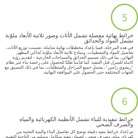
5
خرائط نهائية مفصلة تشمل الأثاث وصور ثلاثية الأبعاد ملوّنة
تشمل المواد والحدائق
في هذه المرحلة، قمنا بإعداد مخططات نهائية شاملة، تضمنت توزيع الأثاث،
تفاصيل المواد والتشطيبات، ونماذج ثلاثية الأبعاد ملوّنة تُحاكي المظهر
النهائي، بما في ذلك تصميم الحدائق والمساحات الخارجية – لتقديم رؤية
كاملة للمنزل قبل التنفيذ. كما قدّمنا طلبًا للحصول على رخصة بناء عبر نظام
"ريشوي زامين"، يشمل جميع المراحل والمتطلبات، بما في ذلك التنسيق مع
الجهات المختلفة حتى الحصول على الموافقة النهائية.
6
خرائط تنفيذية للبناء تشمل الأنظمة الكهربائية والمياه
والصرف الصحي
تم إعداد خرائط تنفيذ دقيقة توضح كل تفاصيل البناء والبنية التحتية من
كهرباء، مياه، وصرف صحي، لضمان تنفيذ متكامل وسليم من الناحية التقنية.