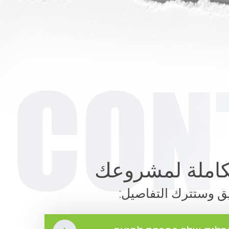
لكاملة لمشروعك
يق وستترك التفاصيل: