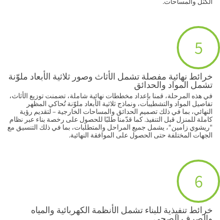
الكتل والمساحات.
5
خرائط نهائية مفصلة تشمل الأثاث وصور ثلاثية الأبعاد ملوّنة
تشمل المواد والحدائق
في هذه المرحلة، قمنا بإعداد مخططات نهائية شاملة، تضمنت توزيع الأثاث،
تفاصيل المواد والتشطيبات، ونماذج ثلاثية الأبعاد ملوّنة تُحاكي المظهر
النهائي، بما في ذلك تصميم الحدائق والمساحات الخارجية – لتقديم رؤية
كاملة للمنزل قبل التنفيذ. كما قدّمنا طلبًا للحصول على رخصة بناء عبر نظام
"ريشوي زامين"، يشمل جميع المراحل والمتطلبات، بما في ذلك التنسيق مع
الجهات المختلفة حتى الحصول على الموافقة النهائية.
6
خرائط تنفيذية للبناء تشمل الأنظمة الكهربائية والمياه
والصرف الصحي