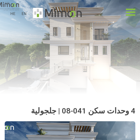
HE
EN
4 وحدات سكن 041-08 | جلجولية